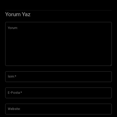
Yorum Yaz
Yorum:
İsi
E-
Pos
Web