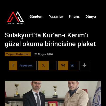
Gündem
Yazarlar
Finans
Dünya
Sp
Sulakyurt’ta Kur’an-ı Kerim’i
güzel okuma birincisine plaket
Yaşam Haberleri
25 Mayıs 2026
Facebook
X
VK