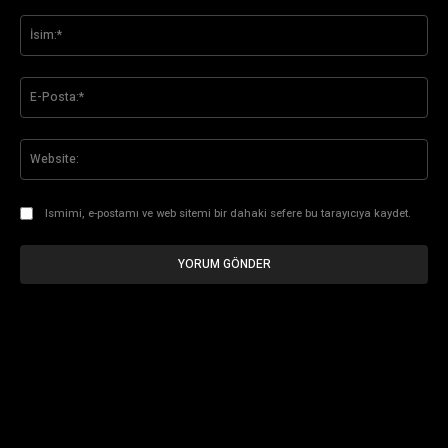
Yorum:
İsi
E-
Pos
Web
Ismimi, e-postamı ve web sitemi bir dahaki sefere bu tarayıcıya kaydet.