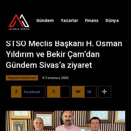
Gündem
Yazarlar
Finans
Dünya
Sp
STSO Meclis Başkanı H. Osman
Yıldırım ve Bekir Çam’dan
Gündem Sivas’a ziyaret
Yaşam Haberleri
6 Temmuz 2026
Facebook
X
VK