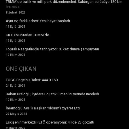
TBMM’de trafik ve milli park düzenlemeleri: Saldırgan sürücüye 180 bin
lira ceza
8 Şubat 2026
Aynı ev, farklı adres: Yeni hayat başladı
17 Eylül 2025
KKTC Muhtarları TBMM’de
17 Eylül 2025
Toprak Razgatlıoğlu tarih yazdı: 3. kez dünya şampiyonu
19 Ekim 2025
ÖNE ÇIKAN
TOGG Engelsiz Taksi: 444 0 160
24 Eylül 2024
Bakan Uraloğlu, İyidere Lojistik Limanı’nı yerinde inceledi
12 Ekim 2025
İmamoğlu AKP’li Başkan Yıldırım’ı ziyaret Etti
27 Mayıs 2024
Eskişehir merkezli FETÖ operasyonu: 4 ilde 23 gözaltı
9 Mayıs 2025