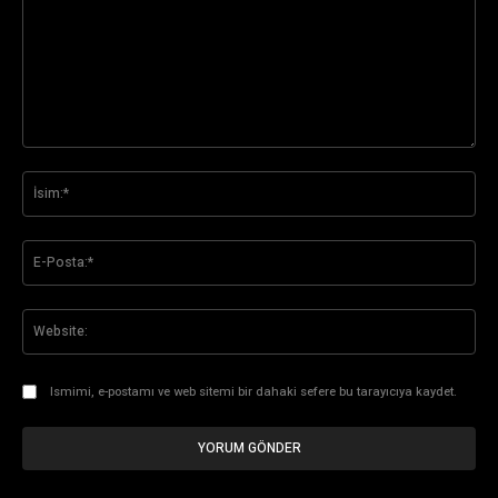
Yorum:
İsi
E-
Pos
Web
Ismimi, e-postamı ve web sitemi bir dahaki sefere bu tarayıcıya kaydet.