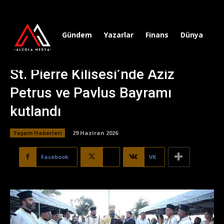
Gündem
Yazarlar
Finans
Dünya
Sp
St. Pierre Kilisesi’nde Aziz
Petrus ve Pavlus Bayramı
kutlandı
Yaşam Haberleri
29 Haziran 2026
Facebook
X
VK