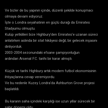
Ve bizler de bu yapının içinde, düzenli şekilde konuşmacı
olmaya devam ediyoruz.
İşte o Londra seyahatinin en güçlü durağı da Emirates
Stadyumu olmuştu.
Kulüp yetkilileri bize Highbury’den Emirates’e uzanan süreci
anlatırken aslında bir stat hikâyesi değil, bir gelecek inşasını
dinliyorduk.
2003-2004 sezonundaki efsane şampiyonluğun
ardından Arsenal F.C. tarihi bir karar almıştı.
Küçük ve tarihi Highbury artık modern futbol ekonomisinin
ihtiyaçlarına cevap veremiyordu.
Ve bu nedenle Kuzey Londra’da Ashburton Grove projesi
başlatıldı.
Bu kararın saha içindeki karşılığı ise uzun yıllar sürecek bir
sabır dönemi oldu.