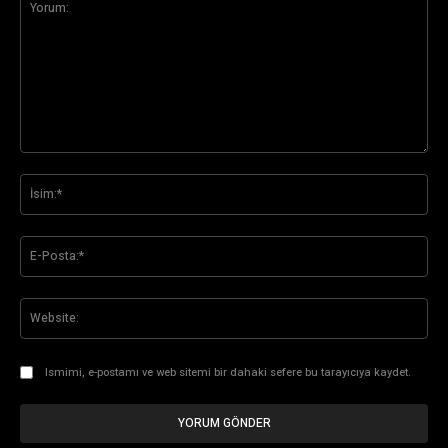
Yorum:
İsi
E-
Pos
Web
Ismimi, e-postamı ve web sitemi bir dahaki sefere bu tarayıcıya kaydet.