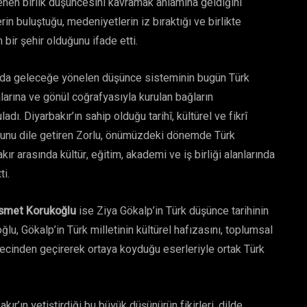
llenen birlik düşüncesini kavramak anlamına geldiğini
erin buluştuğu, medeniyetlerin iz bıraktığı ve birlikte
bir şehir olduğunu ifade etti.
anda geleceğe yönelen düşünce sisteminin bugün Türk
malarına ve gönül coğrafyasıyla kurulan bağların
ı. Diyarbakır’ın sahip olduğu tarihî, kültürel ve fikrî
uğunu dile getiren Zorlu, önümüzdeki dönemde Türk
ır arasında kültür, eğitim, akademi ve iş birliği alanlarında
ti.
İsmet Korukoğlu
ise Ziya Gökalp’in Türk düşünce tarihinin
lu, Gökalp’in Türk milletinin kültürel hafızasını, toplumsal
gecinden geçirerek ortaya koyduğu eserleriyle ortak Türk
ır’ın yetiştirdiği bu büyük düşünürün fikirleri, dilde,