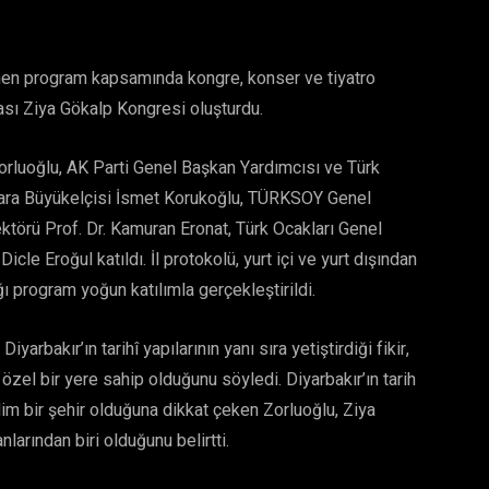
nen program kapsamında kongre, konser ve tiyatro
arası Ziya Gökalp Kongresi oluşturdu.
Zorluoğlu, AK Parti Genel Başkan Yardımcısı ve Türk
Ankara Büyükelçisi İsmet Korukoğlu, TÜRKSOY Genel
ktörü Prof. Dr. Kamuran Eronat, Türk Ocakları Genel
le Eroğul katıldı. İl protokolü, yurt içi ve yurt dışından
ı program yoğun katılımla gerçekleştirildi.
rbakır’ın tarihî yapılarının yanı sıra yetiştirdiği fikir,
 özel bir yere sahip olduğunu söyledi. Diyarbakır’ın tarih
im bir şehir olduğuna dikkat çeken Zorluoğlu, Ziya
nlarından biri olduğunu belirtti.