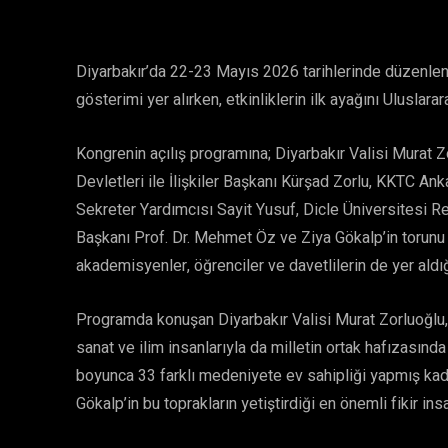
Diyarbakır’da 22-23 Mayıs 2026 tarihlerinde düzenle
gösterimi yer alırken, etkinliklerin ilk ayağını Uluslar
Kongrenin açılış programına; Diyarbakır Valisi Murat 
Devletleri ile İlişkiler Başkanı Kürşad Zorlu, KKTC 
Sekreter Yardımcısı Sayit Yusuf, Dicle Üniversitesi Re
Başkanı Prof. Dr. Mehmet Öz ve Ziya Gökalp’in torunu Dic
akademisyenler, öğrenciler ve davetlilerin de yer aldığ
Programda konuşan Diyarbakır Valisi Murat Zorluoğlu, Diya
sanat ve ilim insanlarıyla da milletin ortak hafızasında
boyunca 33 farklı medeniyete ev sahipliği yapmış kad
Gökalp’in bu toprakların yetiştirdiği en önemli fikir insa