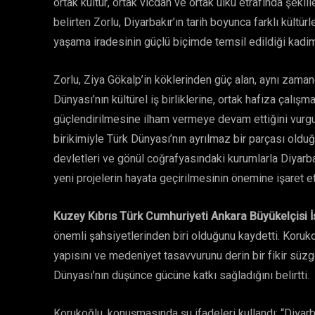
ortak kültür, ortak vicdan ve ortak ülkü etrafında şeki
belirten Zorlu, Diyarbakır’ın tarih boyunca farklı kültürl
yaşama iradesinin güçlü biçimde temsil edildiği kadim 
Zorlu, Ziya Gökalp’in köklerinden güç alan, aynı zam
Dünyası’nın kültürel iş birliklerine, ortak hafıza çalış
güçlendirilmesine ilham vermeye devam ettiğini vurgulad
birikimiyle Türk Dünyası’nın ayrılmaz bir parçası old
devletleri ve gönül coğrafyasındaki kurumlarla Diyarbak
yeni projelerin hayata geçirilmesinin önemine işaret et
Kuzey Kıbrıs Türk Cumhuriyeti Ankara Büyükelçisi 
önemli şahsiyetlerinden biri olduğunu kaydetti. Korukoğ
yapısını ve medeniyet tasavvurunu derin bir fikir süz
Dünyası’nın düşünce gücüne katkı sağladığını belirtti.
Korukoğlu, konuşmasında şu ifadeleri kullandı: “Diyarbak