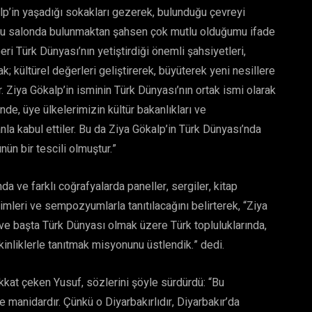
lp’in yaşadığı sokakları gezerek, bulunduğu çevreyi
bu salonda bulunmaktan şahsen çok mutlu olduğumu ifade
i Türk Dünyası’nın yetiştirdiği önemli şahsiyetleri,
; kültürel değerleri geliştirerek, büyüterek yeni nesillere
r. Ziya Gökalp’in isminin Türk Dünyası’nın ortak ismi olarak
nde, üye ülkelerimizin kültür bakanlıkları ve
nla kabul ettiler. Bu da Ziya Gökalp’in Türk Dünyası’nda
ün bir tescili olmuştur.”
a ve farklı coğrafyalarda paneller, sergiler, kitap
rimleri ve sempozyumlarla tanıtılacağını belirterek, “Ziya
ve başta Türk Dünyası olmak üzere Türk topluluklarında,
inliklerle tanıtmak misyonunu üstlendik.” dedi.
kkat çeken Yusuf, sözlerini şöyle sürdürdü: “Bu
 manidardır. Çünkü o Diyarbakırlıdır, Diyarbakır’da