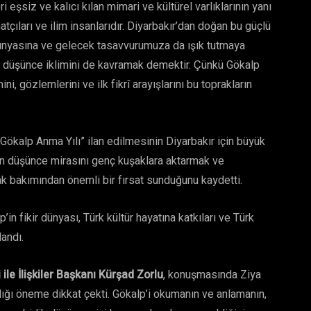
 eşsiz ve kalıcı kılan mimari ve kültürel varlıklarının yanı
natçıları ve ilim insanlarıdır. Diyarbakır’dan doğan bu güçlü
dünyasına ve gelecek tasavvurumuza da ışık tutmaya
n düşünce iklimini de kavramak demektir. Çünkü Gökalp
ni, gözlemlerini ve ilk fikrî arayışlarını bu toprakların
Gökalp Anma Yılı” ilan edilmesinin Diyarbakır için büyük
’in düşünce mirasını genç kuşaklara aktarmak ve
mak bakımından önemli bir fırsat sunduğunu kaydetti.
in fikir dünyası, Türk kültür hayatına katkıları ve Türk
landı.
ile İlişkiler Başkanı Kürşad Zorlu
, konuşmasında Ziya
dığı öneme dikkat çekti. Gökalp’i okumanın ve anlamanın,