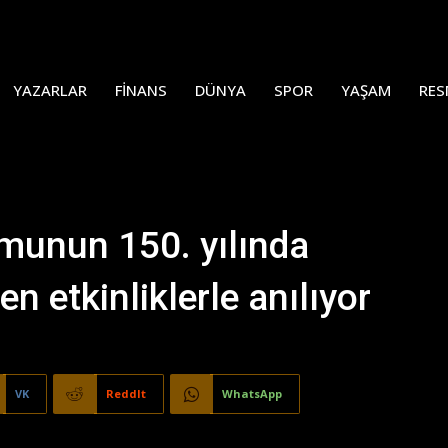
YAZARLAR
FINANS
DÜNYA
SPOR
YAŞAM
RES
umunun 150. yılında
n etkinliklerle anılıyor
VK
ReddIt
WhatsApp