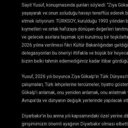
Sayit Yusuf, konuşmasında şunları söyledi: “Ziya Göka
yaşayarak ve onun soluduğu havayı teneffüs ederek 
etmek istiyorum. TÜRKSOY, kurulduğu 1993 yılından ber
kıymetleri ve ortak hafızaya dönüşen değerleri tanıtmak
ve gelecek asırlara taşımak için kurulmuş bir teşkilattı
2026 yılına verilmesi fikri Kültür Bakanlığından geldiği
delegasyonları bu öneriyi ittifakla ve büyük bir heyeca
bizim belki tahmin edemediğimiz kadar itibar gördüğün
Yusuf, 2026 yılı boyunca Ziya Gökalp’in Türk Dünyası’nd
çalışmaları, Türk lehçelerine tercümeler, tiyatro göste
Gökalp’i anlamak, onu yeniden anlamak, onu anlatmak 
Avrupa’da ve dünyanın değişik yerlerinde yapılacak etk
Diyarbakır’ın bu anma yılı kapsamındaki özel yerine di
girişimimizin önemli ayağının Diyarbakır olması elbette