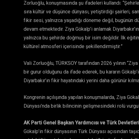
Zorluoğlu, konuşmasında şu ifadeleri kullandı: “Şehirleri
sıra kültür ve düşünce dünyası, yetiştirdiği şairleri, sa
fikir sesi, yalnızca yaşadığı döneme değil, bugünün 
devam etmektedir. Ziya Gökalp’i anlamak Diyarbakır’ı
yalnızca bu şehirde doğmuş bir isim değildir. İlk eğitimi
kültürel atmosferi içerisinde şekillendirmiştir.”
Vali Zorluoğlu, TÜRKSOY tarafından 2026 yılının “Ziya 
bir gurur olduğunu da ifade ederek, bu kararın Gökalp
Diyarbakır’ın fikir hayatındaki yerini daha görünür kıl
Kongrenin açılışında yapılan konuşmalarda, Ziya Gökalp’
Dünyası’nda birlik bilincinin gelişmesindeki rolü vurgu
AK Parti Genel Başkan Yardımcısı ve Türk Devletleri 
Gökalp’in fikir dünyasının Türk Dünyası açısından taşı