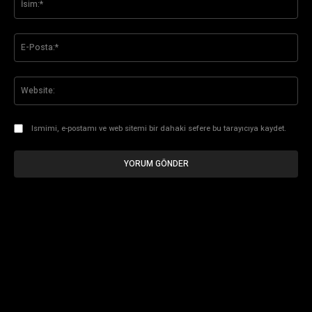
E-
Pos
Web
Ismimi, e-postamı ve web sitemi bir dahaki sefere bu tarayıcıya kaydet.