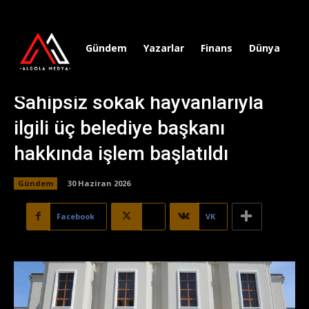
Gündem
Yazarlar
Finans
Dünya
Sp
Sahipsiz sokak hayvanlarıyla
ilgili üç belediye başkanı
hakkında işlem başlatıldı
Gündem
30 Haziran 2026
Facebook
X
VK