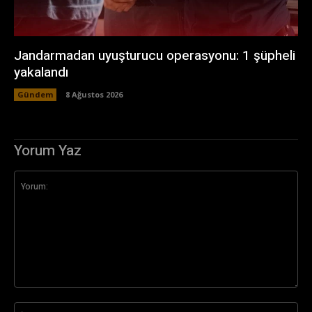
Jandarmadan uyuşturucu operasyonu: 1 şüpheli
yakalandı
Gündem
8 Ağustos 2026
Yorum Yaz
Yorum:
İsi