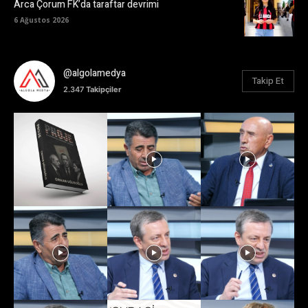
Arca Çorum FK’da taraftar devrimi
6 Ağustos 2026
@algolamedya
Takip Et
2.347
Takipçiler