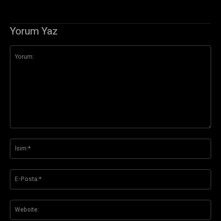
Yorum Yaz
Yorum:
İsi
E-
Pos
Web