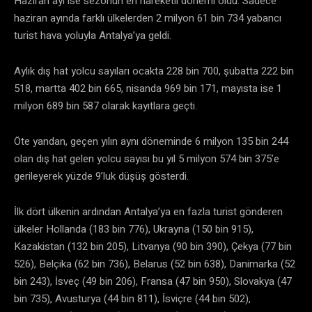
Haziran ayı ise sezonun en hareketli dönemi oldu. Sadece
haziran ayında farklı ülkelerden 2 milyon 61 bin 734 yabancı
turist hava yoluyla Antalya’ya geldi.
Aylık dış hat yolcu sayıları ocakta 228 bin 700, şubatta 222 bin
518, martta 402 bin 665, nisanda 969 bin 171, mayısta ise 1
milyon 689 bin 587 olarak kayıtlara geçti.
Öte yandan, geçen yılın aynı döneminde 6 milyon 135 bin 244
olan dış hat gelen yolcu sayısı bu yıl 5 milyon 574 bin 375’e
gerileyerek yüzde 9’luk düşüş gösterdi.
İlk dört ülkenin ardından Antalya’ya en fazla turist gönderen
ülkeler Hollanda (183 bin 776), Ukrayna (150 bin 915),
Kazakistan (132 bin 205), Litvanya (90 bin 390), Çekya (77 bin
526), Belçika (62 bin 736), Belarus (52 bin 638), Danimarka (52
bin 243), İsveç (49 bin 206), Fransa (47 bin 950), Slovakya (47
bin 735), Avusturya (44 bin 811), İsviçre (44 bin 502),