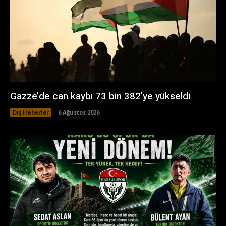
Gazze’de can kaybı 73 bin 382’ye yükseldi
Dış Haberler
6 Ağustos 2026