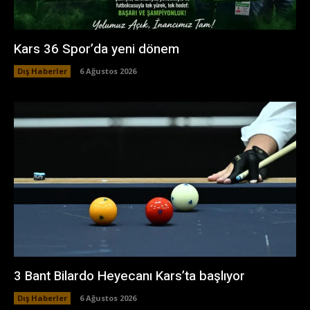
Kars 36 Spor’da yeni dönem
Dış Haberler
6 Ağustos 2026
3 Bant Bilardo Heyecanı Kars’ta başlıyor
Dış Haberler
6 Ağustos 2026