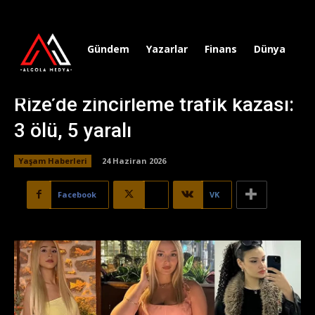
Gündem
Yazarlar
Finans
Dünya
Sp
Rize’de zincirleme trafik kazası:
3 ölü, 5 yaralı
Yaşam Haberleri
24 Haziran 2026
Facebook
X
VK