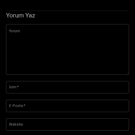
Yorum Yaz
Yorum:
İsi
E-
Pos
Web