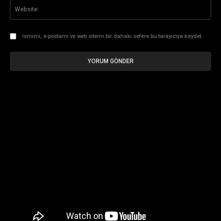
Web
Ismimi, e-postamı ve web sitemi bir dahaki sefere bu tarayıcıya kaydet.