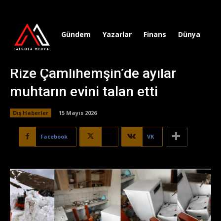
Gündem
Yazarlar
Finans
Dünya
Sp
Rize Çamlıhemşin’de ayılar
muhtarın evini talan etti
Dış Haberler
15 Mayıs 2026
Facebook
X
VK