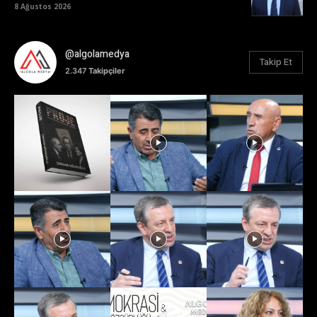
8 Ağustos 2026
@algolamedya
Takip Et
2.347
Takipçiler