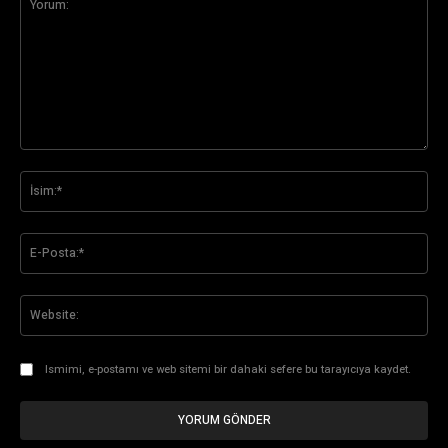
Yorum:
İsi
E-
Pos
Web
Ismimi, e-postamı ve web sitemi bir dahaki sefere bu tarayıcıya kaydet.