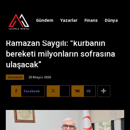
Gündem
Yazarlar
Finans
Dünya
Sp
Ramazan Saygılı: “kurbanın
bereketi milyonların sofrasına
ulaşacak”
Gündem
20 Mayıs 2026
Facebook
X
VK