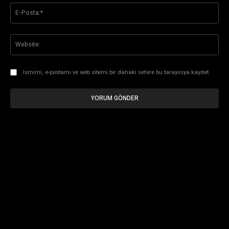
E-
Pos
Web
Ismimi, e-postamı ve web sitemi bir dahaki sefere bu tarayıcıya kaydet.