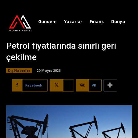
Gündem
Yazarlar
Finans
Dünya
Sp
Petrol fiyatlarında sınırlı geri
çekilme
Dış Haberler
20 Mayıs 2026
Facebook
X
VK