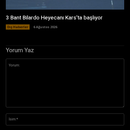
3 Bant Bilardo Heyecanı Kars’ta başlıyor
Dış Haberler
6 Ağustos 2026
Yorum Yaz
Yorum:
İsi