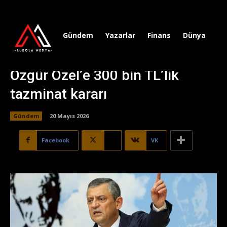
Gündem
Yazarlar
Finans
Dünya
Sp
Özgür Özel’e 300 bin TL’lik
tazminat kararı
Gündem
20 Mayıs 2026
Facebook
X
VK