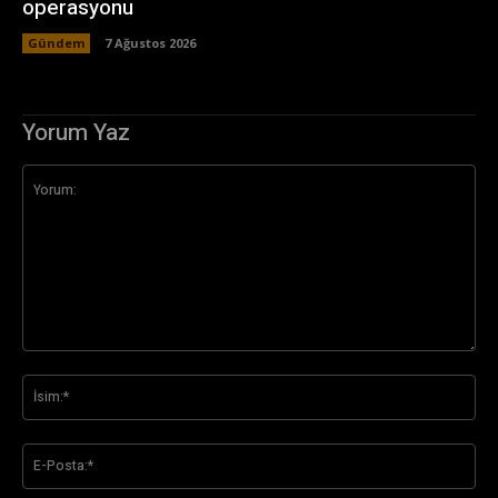
operasyonu
Gündem
7 Ağustos 2026
Yorum Yaz
Yorum:
İsi
E-
Pos