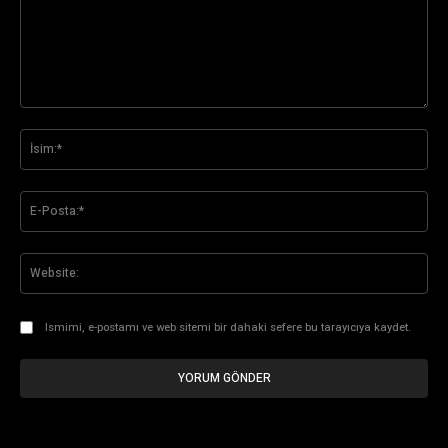
Yorum:
İsi
E-
Pos
Web
Ismimi, e-postamı ve web sitemi bir dahaki sefere bu tarayıcıya kaydet.