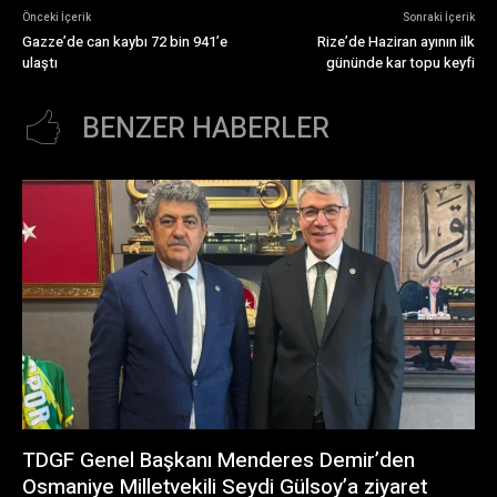
Önceki İçerik
Sonraki İçerik
Gazze’de can kaybı 72 bin 941’e
Rize’de Haziran ayının ilk
ulaştı
gününde kar topu keyfi
BENZER HABERLER
TDGF Genel Başkanı Menderes Demir’den
Osmaniye Milletvekili Seydi Gülsoy’a ziyaret