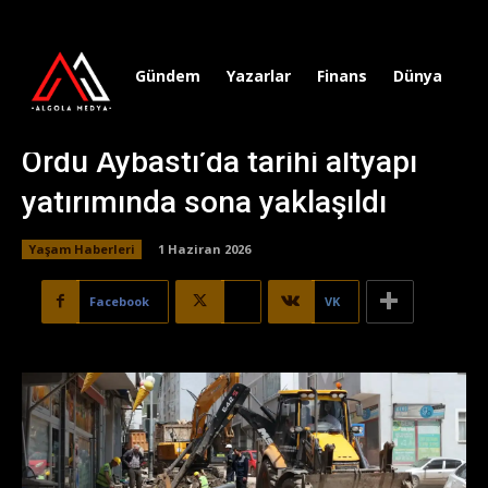
Gündem
Yazarlar
Finans
Dünya
Sp
Ordu Aybastı’da tarihi altyapı
yatırımında sona yaklaşıldı
Yaşam Haberleri
1 Haziran 2026
Facebook
X
VK