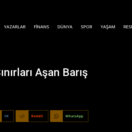
YAZARLAR
FINANS
DÜNYA
SPOR
YAŞAM
RES
nırları Aşan Barış
VK
ReddIt
WhatsApp