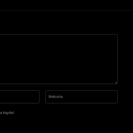
E-
Website
Posta:*
a kaydet.