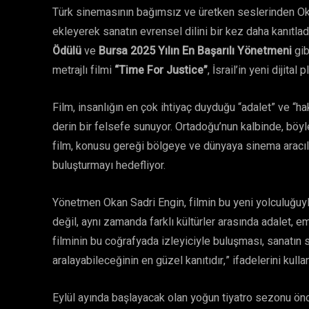
Türk sinemasının bağımsız ve üretken seslerinden Okan
ekleyerek sanatın evrensel dilini bir kez daha kanıtla
Ödülü
ve
Bursa 2025 Yılın En Başarılı Yönetmeni
gib
metrajlı filmi
“Time For Justice”
, İsrail’in yeni dijit
Film, insanlığın en çok ihtiyaç duyduğu “adalet” ve “ha
derin bir felsefe sunuyor. Ortadoğu’nun kalbinde, böy
film, konusu gereği bölgeye ve dünyaya sinema aracılı
buluşturmayı hedefliyor.
Yönetmen Okan Sadri Engin, filmin bu yeni yolculuğuyla
değil, aynı zamanda farklı kültürler arasında adalet, e
filminin bu coğrafyada izleyiciyle buluşması, sanatın sı
aralayabileceğinin en güzel kanıtıdır,” ifadelerini kullan
Eylül ayında başlayacak olan yoğun tiyatro sezonu ön