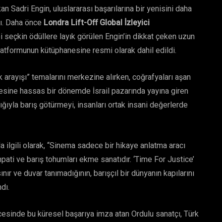
 Sadri Engin, uluslararası başarılarına bir yenisini daha
dı. Daha önce
Londra Lift-Off Global İzleyici
i seçkin ödüllere layık görülen Engin’in dikkat çeken uzun
al platformunun kütüphanesine resmi olarak dahil edildi.
k arayışı” temalarını merkezine alırken, coğrafyaları aşan
lesine hassas bir dönemde İsrail pazarında yayına giren
ğıyla barış götürmeyi, insanları ortak insani değerlerde
 ilgili olarak, “Sinema sadece bir hikaye anlatma aracı
mpati ve barış tohumları ekme sanatıdır. ‘Time For Justice’
nır ve duvar tanımadığının, barışçıl bir dünyanın kapılarını
dı.
cesinde bu küresel başarıya imza atan Ordulu sanatçı, Türk