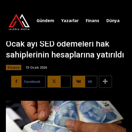
Gündem
Yazarlar
Finans
Dünya
Sp
Ocak ayı SED ödemeleri hak
sahiplerinin hesaplarına yatırıldı
Finans
15 Ocak 2026
Facebook
X
VK