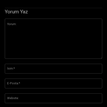
Yorum Yaz
Yorum:
İsi
E-
Pos
Web