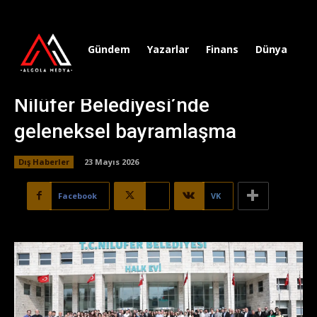
Gündem
Yazarlar
Finans
Dünya
Sp
Nilüfer Belediyesi’nde
geleneksel bayramlaşma
Dış Haberler
23 Mayıs 2026
Facebook
X
VK