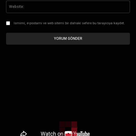
Web
Ismimi, e-postamı ve web sitemi bir dahaki sefere bu tarayıcıya kaydet.