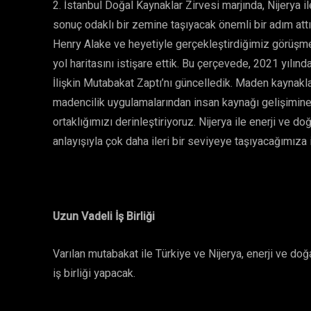
2. İstanbul Doğal Kaynaklar Zirvesi marjında, Nijerya i
sonuç odaklı bir zemine taşıyacak önemli bir adım attı
Henry Alake ve heyetiyle gerçekleştirdiğimiz görüşme
yol haritasını istişare ettik. Bu çerçevede, 2021 yılınd
İlişkin Mutabakat Zaptı’nı güncelledik. Maden kaynakla
madencilik uygulamalarından insan kaynağı gelişimine 
ortaklığımızı derinleştiriyoruz. Nijerya ile enerji ve d
anlayışıyla çok daha ileri bir seviyeye taşıyacağımıza
Uzun Vadeli İş Birliği
Varılan mutabakat ile Türkiye ve Nijerya, enerji ve doğ
iş birliği yapacak.