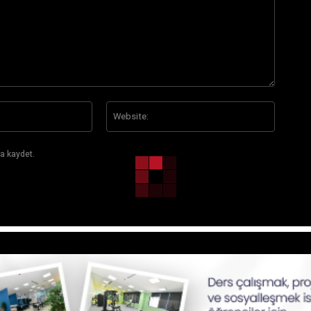
E-
Website
Posta:*
a kaydet.