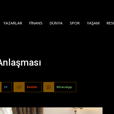
YAZARLAR
FINANS
DÜNYA
SPOR
YAŞAM
RES
 Anlaşması
VK
ReddIt
WhatsApp