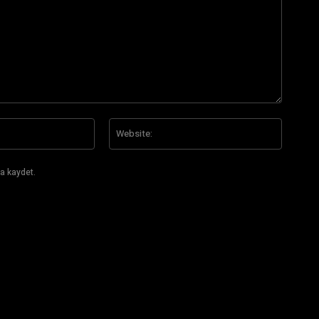
E-
Website
Posta:*
a kaydet.