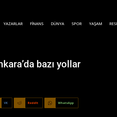
YAZARLAR
FINANS
DÜNYA
SPOR
YAŞAM
RES
kara’da bazı yollar
VK
ReddIt
WhatsApp