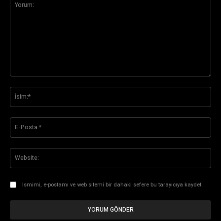
Yorum:
İsi
E-
Pos
Web
Ismimi, e-postamı ve web sitemi bir dahaki sefere bu tarayıcıya kaydet.