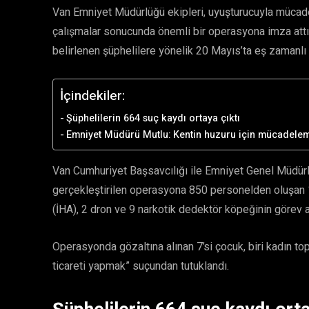
Van Emniyet Müdürlüğü ekipleri, uyuşturucuyla mücade
çalışmalar sonucunda önemli bir operasyona imza attı. 
belirlenen şüphelilere yönelik 20 Mayıs’ta eş zamanl
İçindekiler:
Şüphelilerin 664 suç kaydı ortaya çıktı
Emniyet Müdürü Mutlu: Kentin huzuru için mücadele
Van Cumhuriyet Başsavcılığı ile Emniyet Genel Müdür
gerçekleştirilen operasyona 850 personelden oluşan 176
(İHA), 2 dron ve 9 narkotik dedektör köpeğinin görev 
Operasyonda gözaltına alınan 7’si çocuk, biri kadın t
ticareti yapmak” suçundan tutuklandı.