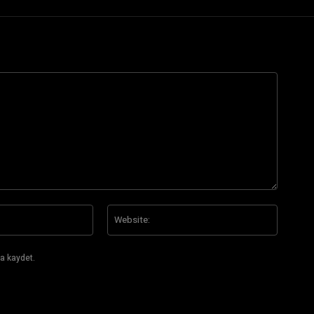
E-
Website
Posta:*
a kaydet.