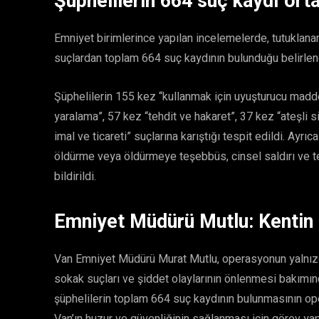
Şüphelilerin 664 suç kaydı orta
Emniyet birimlerince yapılan incelemelerde, tutuklanan
suçlardan toplam 664 suç kaydının bulunduğu belirlen
Şüphelilerin 155 kez “kullanmak için uyuşturucu madde
yaralama”, 57 kez “tehdit ve hakaret”, 37 kez “ateşli
imal ve ticareti” suçlarına karıştığı tespit edildi. Ayrı
öldürme veya öldürmeye teşebbüs, cinsel saldırı ve te
bildirildi.
Emniyet Müdürü Mutlu: Kentin
Van Emniyet Müdürü Murat Mutlu, operasyonun yalnızc
sokak suçları ve şiddet olaylarının önlenmesi bakımınd
şüphelilerin toplam 664 suç kaydının bulunmasının o