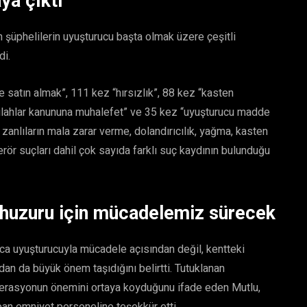
ya çıktı
 şüphelilerin uyuşturucu başta olmak üzere çeşitli
di.
 satın almak”, 111 kez “hırsızlık”, 88 kez “kasten
 silahlar kanununa muhalefet” ve 35 kez “uyuşturucu madde
ca zanlıların mala zarar verme, dolandırıcılık, yağma, kasten
rör suçları dahil çok sayıda farklı suç kaydının bulunduğu
 huzuru için mücadelemiz sürecek
a uyuşturucuyla mücadele açısından değil, kentteki
an da büyük önem taşıdığını belirtti. Tutuklanan
perasyonun önemini ortaya koyduğunu ifade eden Mutlu,