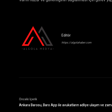
Van’ın huzur ve güvenliğinin sağlanması için görev ya
Editör
https://algolahaber.com
Önceki İçerik
Ankara Barosu, Baro App ile avukatların adliye ulaşım ve z