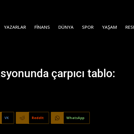
YAZARLAR
FINANS
DÜNYA
SPOR
YAŞAM
RES
yonunda çarpıcı tablo:
VK
ReddIt
WhatsApp