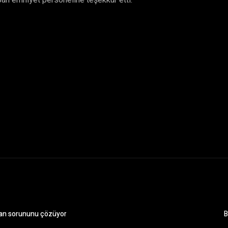
pan emniyet personeline teşekkür etti.
aman sorununu çözüyor
B