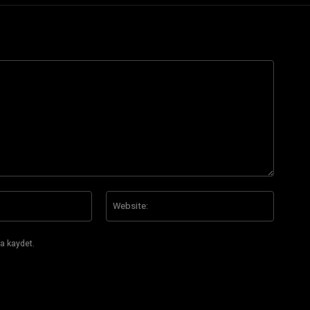
E-
Website
Posta:*
a kaydet.