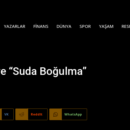
YAZARLAR
FINANS
DÜNYA
SPOR
YAŞAM
RES
re “Suda Boğulma”
VK
ReddIt
WhatsApp