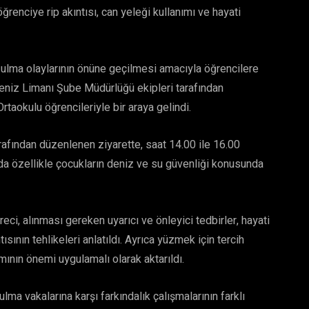
enciye rip akıntısı, can yeleği kullanımı ve hayati
ğulma olaylarının önüne geçilmesi amacıyla öğrencilere
Deniz Limanı Şube Müdürlüğü ekipleri tarafından
taokulu öğrencileriyle bir araya gelindi.
fından düzenlenen ziyarette, saat 14.00 ile 16.00
da özellikle çocukların deniz ve su güvenliği konusunda
eci, alınması gereken uyarıcı ve önleyici tedbirler, hayati
sının tehlikeleri anlatıldı. Ayrıca yüzmek için tercih
mının önemi uygulamalı olarak aktarıldı.
lma vakalarına karşı farkındalık çalışmalarının farklı