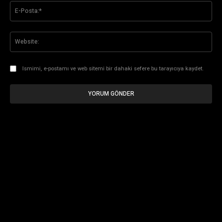
E-
Pos
Web
Ismimi, e-postamı ve web sitemi bir dahaki sefere bu tarayıcıya kaydet.