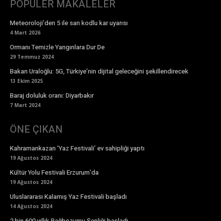
POPÜLER MAKALELER
Meteoroloji'den 5 ile sarı kodlu kar uyarısı
4 Mart 2026
Ormanı Temizle Yangınlara Dur De
29 Temmuz 2024
Bakan Uraloğlu: 5G, Türkiye’nin dijital geleceğini şekillendirecek
13 Ekim 2025
Baraj doluluk oranı: Diyarbakır
7 Mart 2024
ÖNE ÇIKAN
Kahramankazan ’Yaz Festivali’ ev sahipliği yaptı
19 Ağustos 2024
Kültür Yolu Festivali Erzurum’da
19 Ağustos 2024
Uluslararası Kalamış Yaz Festivali başladı
14 Ağustos 2024
2 bin 600 yıllık Bağbozumu Şenliği başladı