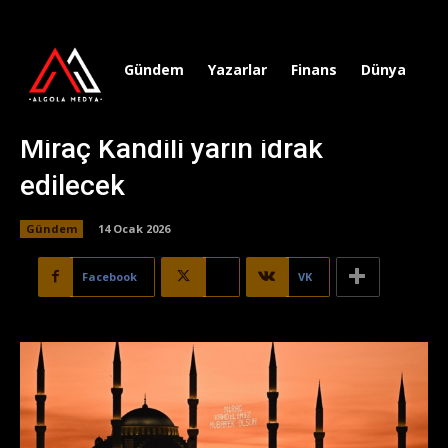
Gündem
Yazarlar
Finans
Dünya
Sp
Miraç Kandili yarın idrak
edilecek
Gündem
14 Ocak 2026
Facebook
X
VK