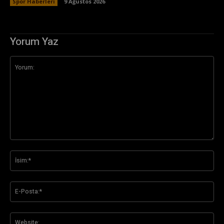
Spor Haberleri
9 Ağustos 2026
Yorum Yaz
Yorum:
İsi
E-
Pos
Web