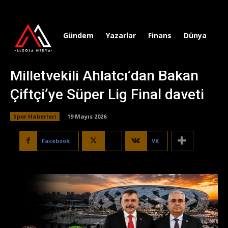
Gündem
Yazarlar
Finans
Dünya
Sp
Milletvekili Ahlatcı’dan Bakan
Çiftçi’ye Süper Lig Final daveti
Spor Haberleri
19 Mayıs 2026
Facebook
X
VK