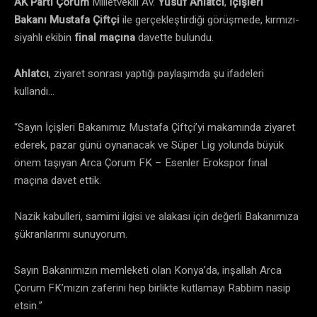
AK Parti Çorum
Milletvekili Av.
Yusuf Ahlatcı
,
İçişleri
Bakanı
Mustafa Çiftçi
ile gerçekleştirdiği görüşmede, kırmızı-
siyahlı ekibin
final maçına
davette bulundu.
Ahlatcı
, ziyaret sonrası yaptığı paylaşımda şu ifadeleri
kullandı…
“Sayın İçişleri Bakanımız Mustafa Çiftçi’yi makamında ziyaret
ederek, pazar günü oynanacak ve Süper Lig yolunda büyük
önem taşıyan Arca Çorum FK – Esenler Erokspor final
maçına davet ettik.
Nazik kabulleri, samimi ilgisi ve alakası için değerli Bakanımıza
şükranlarımı sunuyorum.
Sayın Bakanımızın memleketi olan Konya’da, inşallah Arca
Çorum FK’mızın zaferini hep birlikte kutlamayı Rabbim nasip
etsin.”