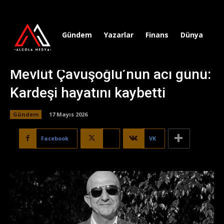
Gündem
Yazarlar
Finans
Dünya
Sp
Mevlüt Çavuşoğlu’nun acı günü:
Kardeşi hayatını kaybetti
Gündem
17 Mayıs 2026
Facebook
X
VK