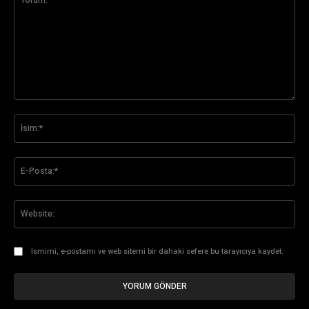
Yorum:
İsi
E-
Pos
Web
Ismimi, e-postamı ve web sitemi bir dahaki sefere bu tarayıcıya kaydet.