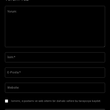
Yorum:
İsi
E-
Pos
Web
Ismimi, e-postamı ve web sitemi bir dahaki sefere bu tarayıcıya kaydet.