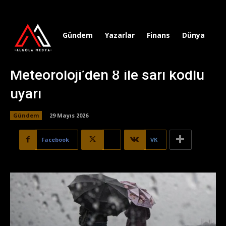
Gündem
Yazarlar
Finans
Dünya
Sp
Meteoroloji’den 8 ile sarı kodlu
uyarı
Gündem
29 Mayıs 2026
Facebook
X
VK