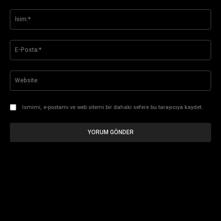
Yorum:
İsi
E-
Pos
Web
Ismimi, e-postamı ve web sitemi bir dahaki sefere bu tarayıcıya kaydet.