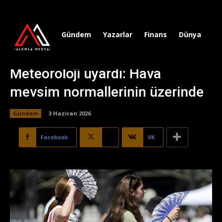
Gündem
Yazarlar
Finans
Dünya
Sp
Meteoroloji uyardı: Hava
mevsim normallerinin üzerinde
Gündem
3 Haziran 2026
Facebook
X
VK