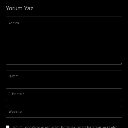
Yorum Yaz
Yorum:
İsi
E-
Pos
Web
Ismimi, e-postamı ve web sitemi bir dahaki sefere bu tarayıcıya kaydet.