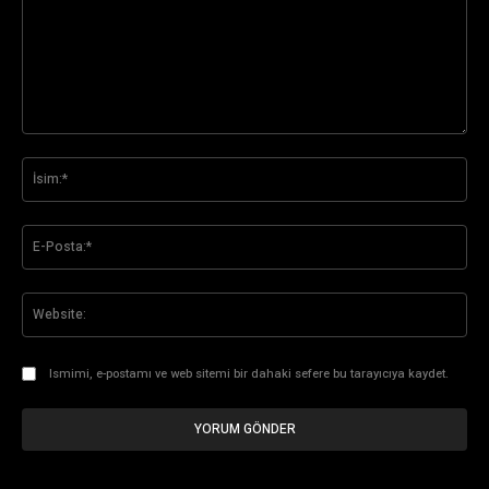
Yorum:
İsi
E-
Pos
Web
Ismimi, e-postamı ve web sitemi bir dahaki sefere bu tarayıcıya kaydet.