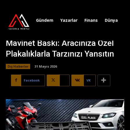
Gündem
Yazarlar
Finans
Dünya
Sp
Mavinet Baskı: Aracınıza Özel
Plakalıklarla Tarzınızı Yansıtın
Dış Haberler
31 Mayıs 2026
Facebook
X
VK