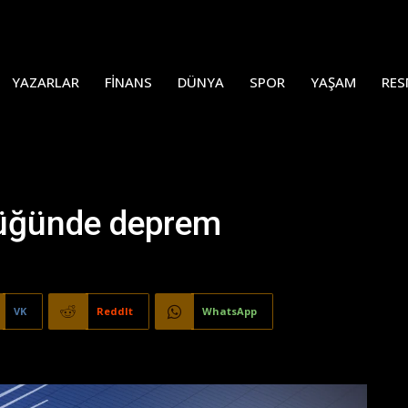
YAZARLAR
FINANS
DÜNYA
SPOR
YAŞAM
RES
lüğünde deprem
VK
ReddIt
WhatsApp