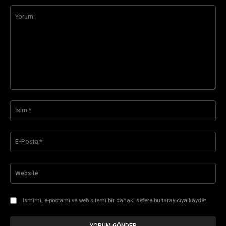
Yorum:
İsi
E-
Pos
Web
Ismimi, e-postamı ve web sitemi bir dahaki sefere bu tarayıcıya kaydet.