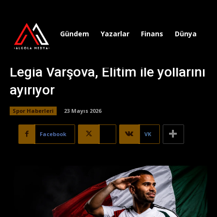
Gündem
Yazarlar
Finans
Dünya
Sp
Legia Varşova, Elitim ile yollarını
ayırıyor
Spor Haberleri
23 Mayıs 2026
Facebook
X
VK