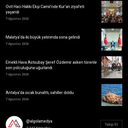
Ovit Hacı Hakkı Ekşi Camii’nde Kur’an ziyafeti
yaşandı
7 Ağustos 2026
Malatya’da iki büyük yatırımda sona gelindi
7 Ağustos 2026
Emekli Hava Astsubay Şeref Özdemir askeri törenle
son yolculuğuna uğurlandı
7 Ağustos 2026
Antalya’da sıcak bunalttı, sahiller doldu
7 Ağustos 2026
@algolamedya
Takip Et
2.347
Takipçiler