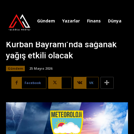
Gündem
Yazarlar
Finans
Dünya
Sp
Kurban Bayramı’nda sağanak
yağış etkili olacak
Gündem
25 Mayıs 2026
Facebook
X
VK