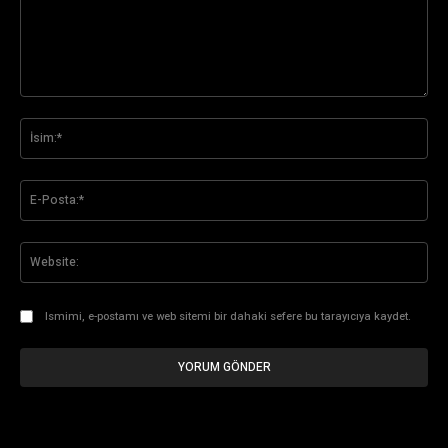
Yorum:
İsi
E-
Pos
Web
Ismimi, e-postamı ve web sitemi bir dahaki sefere bu tarayıcıya kaydet.