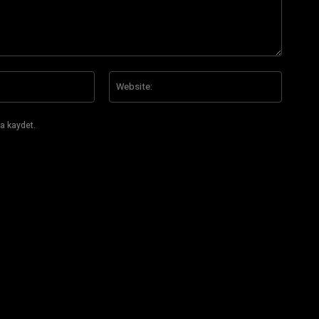
E-
Website
Posta:*
a kaydet.