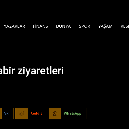
YAZARLAR
FINANS
DÜNYA
SPOR
YAŞAM
RES
ir ziyaretleri
VK
ReddIt
WhatsApp