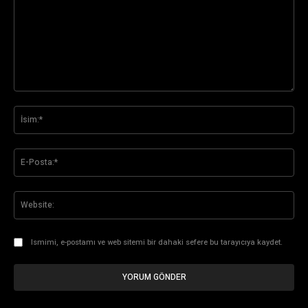
Yorum:
İsi
E-
Pos
Web
Ismimi, e-postamı ve web sitemi bir dahaki sefere bu tarayıcıya kaydet.