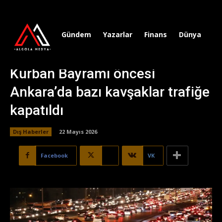
Gündem
Yazarlar
Finans
Dünya
Sp
Kurban Bayramı öncesi
Ankara’da bazı kavşaklar trafiğe
kapatıldı
Dış Haberler
22 Mayıs 2026
Facebook
X
VK