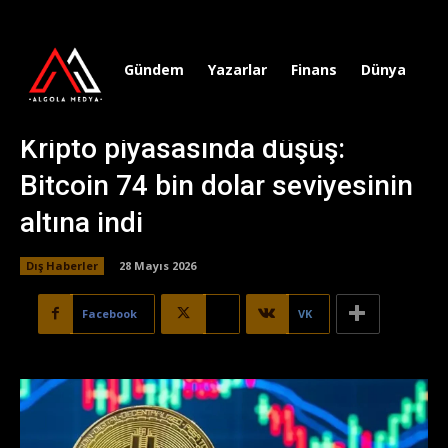
Gündem
Yazarlar
Finans
Dünya
Sp
Kripto piyasasında düşüş:
Bitcoin 74 bin dolar seviyesinin
altına indi
Dış Haberler
28 Mayıs 2026
Facebook
X
VK