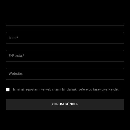
Yorum:
İsi
E-
Pos
Web
Ismimi, e-postamı ve web sitemi bir dahaki sefere bu tarayıcıya kaydet.