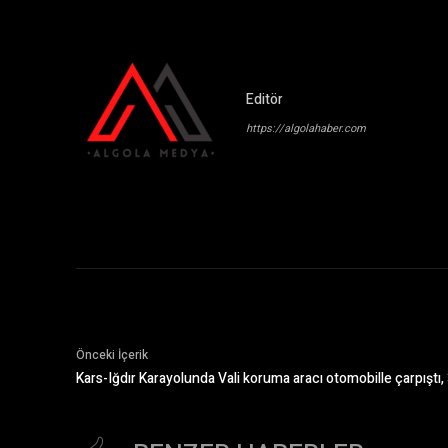
Editör
https://algolahaber.com
Önceki İçerik
Kars-Iğdır Karayolunda Vali koruma aracı otomobille çarpıştı, 3