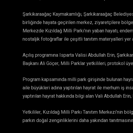
Şarkikaraağaç Kaymakamlığı, Şarkikaraağaç Belediyes
birliğinde hayata geçirilen merkez, ziyaretçilere bölge
Merkezde Kızıldağ Milli Parkı’nın yaban hayatı, endemik
nostaljik fotoğraflar ile çeşitli tanıtım materyalleri yer a
Açılış programına Isparta Valisi Abdullah Erin, Şark
Başkanı Ali Göçer, Milli Parklar yetkilileri, protokol üye
Program kapsamında milli park girişinde bulunan hayr
aile büyükleri adına yaptırılan hayrat ile merhum iş ins
yaptırılan hayrat hakkında bilgi alan Vali Abdullah Erin,
Yetkililer, Kızıldağ Milli Parkı Tanıtım Merkezi’nin böl
parkın doğal zenginliklerini daha yakından tanıtmasının