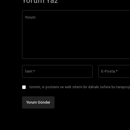
Yorum Yaz
Yorum:
İsim:*
Ismimi, e-postamı ve web sitemi bir dahaki sefere bu tarayıcıy