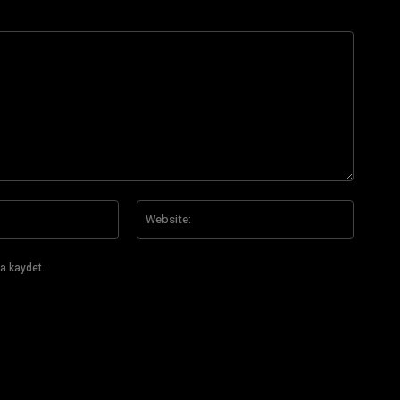
E-
Website
Posta:*
a kaydet.