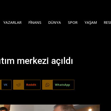
YAZARLAR
FINANS
DÜNYA
SPOR
YAŞAM
RES
nıtım merkezi açıldı
VK
ReddIt
WhatsApp