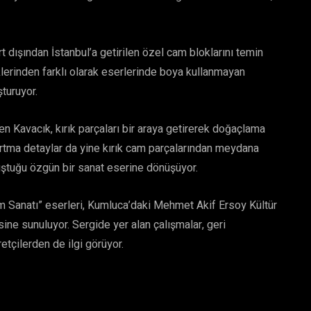
rt dışından İstanbul’a getirilen özel cam bloklarını temin
lerinden farklı olarak eserlerinde boya kullanmayan
şturuyor.
en Kavacık, kırık parçaları bir araya getirerek doğaçlama
artma detaylar da yine kırık cam parçalarından meydana
uluştuğu özgün bir sanat eserine dönüşüyor.
Cam Sanatı” eserleri, Kumluca’daki Mehmet Akif Ersoy Kültür
ne sunuluyor. Sergide yer alan çalışmalar, geri
tçilerden de ilgi görüyor.