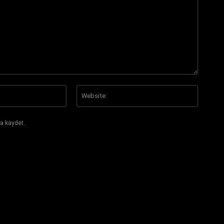
E-
Website
Posta:*
a kaydet.