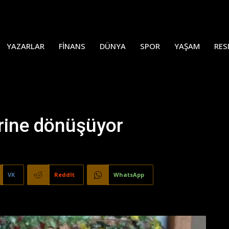
YAZARLAR
FINANS
DÜNYA
SPOR
YAŞAM
RES
erine dönüşüyor
VK
ReddIt
WhatsApp