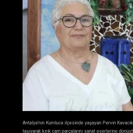
Antalya’nın Kumluca ilçesinde yaşayan Pervin Kavacık, h
taşıyarak kırık cam parçalarını sanat eserlerine dönüş