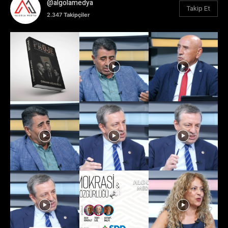
@algolamedya
Takip Et
2.347
Takipçiler