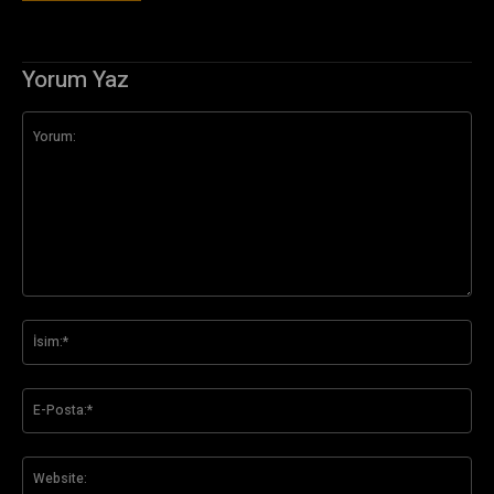
Yorum Yaz
Yorum:
İsi
E-
Pos
Web