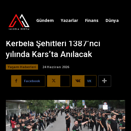
Gündem
Yazarlar
Finans
Dünya
Sp
Kerbela Şehitleri 1387’nci
yılında Kars’ta Anılacak
Yaşam Haberleri
24 Haziran 2026
Facebook
X
VK