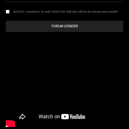
Ismimi, e-postamı ve web sitemi bir dahaki sefere bu tarayıcıya kaydet.