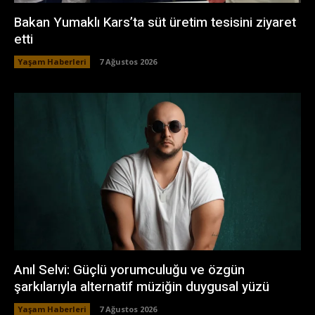
Bakan Yumaklı Kars’ta süt üretim tesisini ziyaret
etti
Yaşam Haberleri
7 Ağustos 2026
Anıl Selvi: Güçlü yorumculuğu ve özgün
şarkılarıyla alternatif müziğin duygusal yüzü
Yaşam Haberleri
7 Ağustos 2026