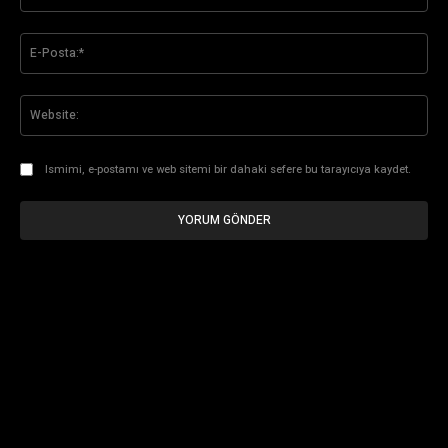
E-
Pos
Web
Ismimi, e-postamı ve web sitemi bir dahaki sefere bu tarayıcıya kaydet.