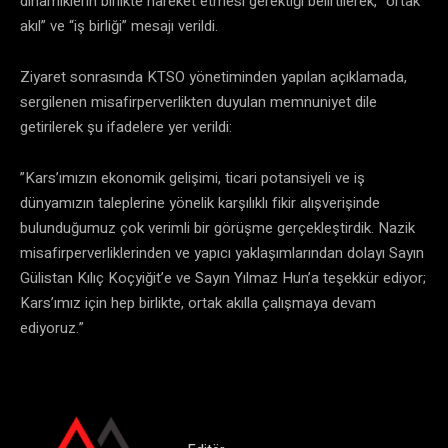
dinamiklerin birlikte hareket etmesi gerektiği belirtilerek, “ortak
akıl” ve “iş birliği” mesajı verildi.
​Ziyaret sonrasında KTSO yönetiminden yapılan açıklamada,
sergilenen misafirperverlikten duyulan memnuniyet dile
getirilerek şu ifadelere yer verildi:
​”Kars’ımızın ekonomik gelişimi, ticari potansiyeli ve iş
dünyamızın taleplerine yönelik karşılıklı fikir alışverişinde
bulunduğumuz çok verimli bir görüşme gerçekleştirdik. Nazik
misafirperverliklerinden ve yapıcı yaklaşımlarından dolayı Sayın
Gülistan Kılıç Koçyiğit’e ve Sayın Yılmaz Hun’a teşekkür ediyor;
Kars’ımız için hep birlikte, ortak akılla çalışmaya devam
ediyoruz.”