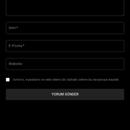
Yorum:
İsi
E-
Pos
Web
Ismimi, e-postamı ve web sitemi bir dahaki sefere bu tarayıcıya kaydet.