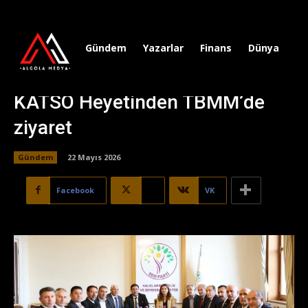
Gündem
Yazarlar
Finans
Dünya
Sp
KATSO Heyetinden TBMM’de
ziyaret
Gündem
22 Mayıs 2026
Facebook
X
VK