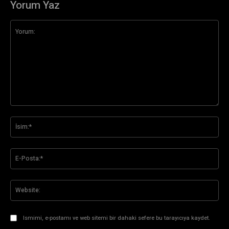
Yorum Yaz
Yorum:
İsi
E-
Pos
Web
Ismimi, e-postamı ve web sitemi bir dahaki sefere bu tarayıcıya kaydet.