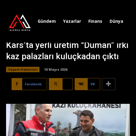
Gündem
Yazarlar
Finans
Dünya
Sp
Kars’ta yerli üretim “Duman” ırkı
kaz palazları kuluçkadan çıktı
Yaşam Haberleri
18 Mayıs 2026
Facebook
X
VK