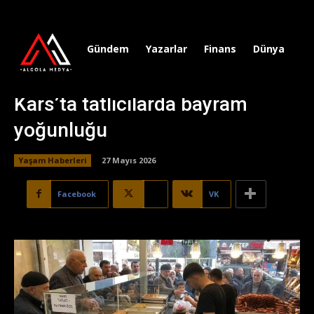
Gündem
Yazarlar
Finans
Dünya
Sp
Kars’ta tatlıcılarda bayram
yoğunluğu
Yaşam Haberleri
27 Mayıs 2026
Facebook
X
VK