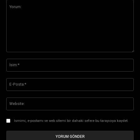
Yorum:
İsi
E-
Pos
Web
Ismimi, e-postamı ve web sitemi bir dahaki sefere bu tarayıcıya kaydet.