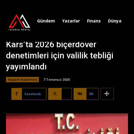
Gündem
Yazarlar
Finans
Dünya
Sp
Kars’ta 2026 biçerdöver
denetimleri için valilik tebliği
yayımlandı
Yaşam Haberleri
7 Temmuz 2026
Facebook
X
VK