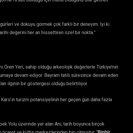
 görme fırsatı bulduğu için mutlu olduğunu dile getiren
figürleri ve dokuyu görmek çok farklı bir deneyim. İyi ki
ihi değerini her an hissettiren özel bir nokta.”
Ani Ören Yeri, sahip olduğu arkeolojik değerlerle Türkiye’nin
rumaya devam ediyor. Bayram tatili süresince devam eden
an ilginin bir göstergesi olduğu belirtiliyor.
ile Kars’ın turizm potansiyelinin her geçen gün daha fazla
pek Yolu üzerinde yer alan Ani, tarih boyunca birçok
ticaret ve kültür merkezlerinden biri olmuştur. “
Binbir