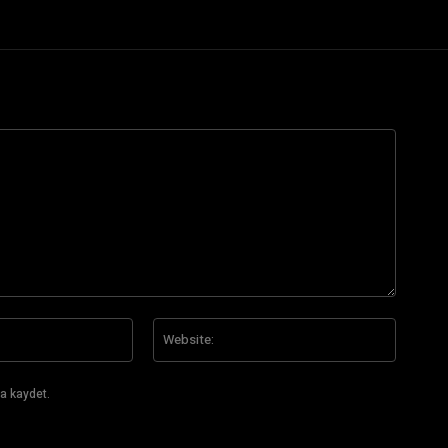
E-
Website
Posta:*
a kaydet.