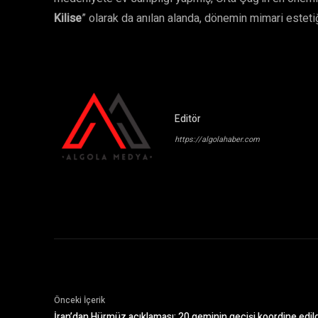
Kilise
” olarak da anılan alanda, dönemin mimari esteti
Editör
https://algolahaber.com
Önceki İçerik
İran’dan Hürmüz açıklaması: 20 geminin geçişi koordine edild