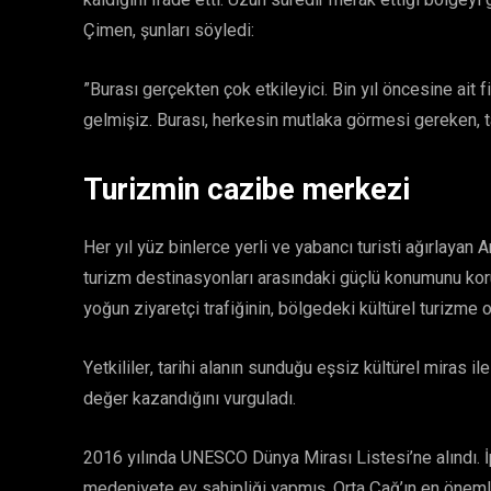
kaldığını ifade etti. Uzun süredir merak ettiği bölgeyi
Çimen, şunları söyledi:
​”Burası gerçekten çok etkileyici. Bin yıl öncesine ait 
gelmişiz. Burası, herkesin mutlaka görmesi gereken, tar
​Turizmin cazibe merkezi
​Her yıl yüz binlerce yerli ve yabancı turisti ağırlayan 
turizm destinasyonları arasındaki güçlü konumunu ko
yoğun ziyaretçi trafiğinin, bölgedeki kültürel turizme ol
​Yetkililer, tarihi alanın sunduğu eşsiz kültürel miras 
değer kazandığını vurguladı.
​2016 yılında UNESCO Dünya Mirası Listesi’ne alındı. İ
medeniyete ev sahipliği yapmış, Orta Çağ’ın en önemli 