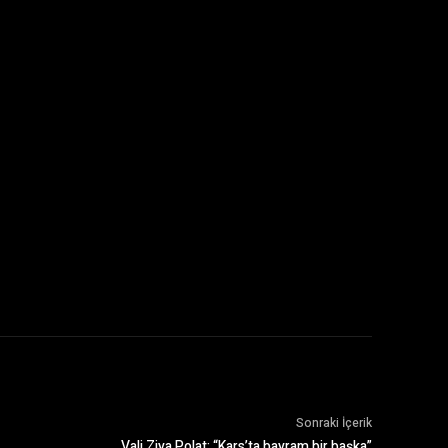
Sonraki İçerik
Vali Ziya Polat: “Kars’ta bayram bir başka”