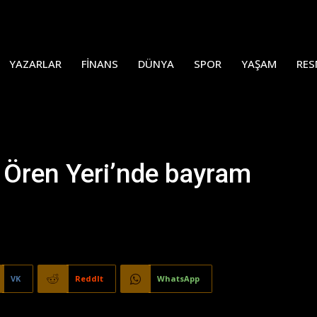
YAZARLAR
FINANS
DÜNYA
SPOR
YAŞAM
RES
ni Ören Yeri’nde bayram
VK
ReddIt
WhatsApp