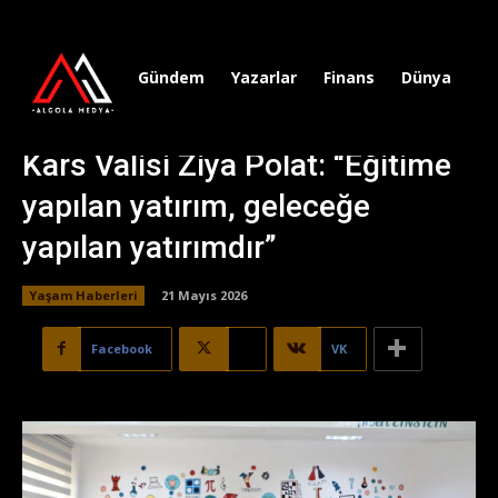
Gündem
Yazarlar
Finans
Dünya
Sp
Kars Valisi Ziya Polat: “Eğitime
yapılan yatırım, geleceğe
yapılan yatırımdır”
Yaşam Haberleri
21 Mayıs 2026
Facebook
X
VK