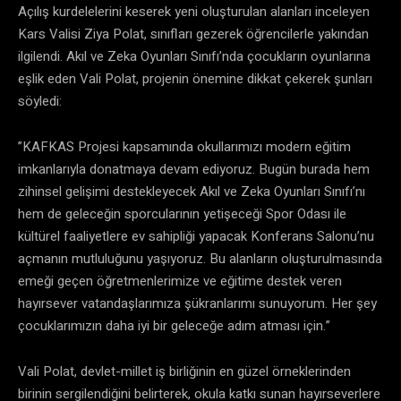
​Açılış kurdelelerini keserek yeni oluşturulan alanları inceleyen
Kars Valisi Ziya Polat, sınıfları gezerek öğrencilerle yakından
ilgilendi. Akıl ve Zeka Oyunları Sınıfı’nda çocukların oyunlarına
eşlik eden Vali Polat, projenin önemine dikkat çekerek şunları
söyledi:
​”KAFKAS Projesi kapsamında okullarımızı modern eğitim
imkanlarıyla donatmaya devam ediyoruz. Bugün burada hem
zihinsel gelişimi destekleyecek Akıl ve Zeka Oyunları Sınıfı’nı
hem de geleceğin sporcularının yetişeceği Spor Odası ile
kültürel faaliyetlere ev sahipliği yapacak Konferans Salonu’nu
açmanın mutluluğunu yaşıyoruz. Bu alanların oluşturulmasında
emeği geçen öğretmenlerimize ve eğitime destek veren
hayırsever vatandaşlarımıza şükranlarımı sunuyorum. Her şey
çocuklarımızın daha iyi bir geleceğe adım atması için.”
​Vali Polat, devlet-millet iş birliğinin en güzel örneklerinden
birinin sergilendiğini belirterek, okula katkı sunan hayırseverlere