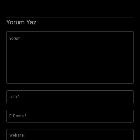
Yorum Yaz
Yorum:
İsi
E-
Pos
Web