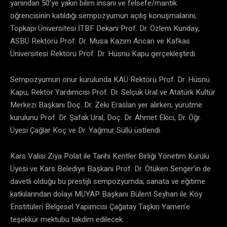
yanından 50’ye yakın bilim insanı ve felsefe/mantık
öğrencisinin katıldığı sempozyumun açılış konuşmalarını;
Topkapı Üniversitesi İTBF Dekanı Prof. Dr. Özlem Kunday,
ASBÜ Rektörü Prof. Dr. Musa Kazım Arıcan ve Kafkas
Üniversitesi Rektörü Prof. Dr. Hüsnü Kapu gerçekleştirdi.
​Sempozyumun onur kurulunda KAÜ Rektörü Prof. Dr. Hüsnü
Kapu, Rektör Yardımcısı Prof. Dr. Selçuk Ural ve Atatürk Kültür
Merkezi Başkanı Doç. Dr. Zeki Eraslan yer alırken; yürütme
kurulunu Prof. Dr. Şafak Ural, Doç. Dr. Ahmet Ekici, Dr. Öğr.
Üyesi Çağlar Koç ve Dr. Yağmur Süllü üstlendi.
​Kars Valisi Ziya Polat ile Tarihi Kentler Birliği Yönetim Kurulu
Üyesi ve Kars Belediye Başkanı Prof. Dr. Ötüken Senger’in de
davetli olduğu bu prestijli sempozyumda; sanata ve eğitime
katkılarından dolayı MÜYAP Başkanı Bülent Seyhan ile Köy
Enstitüleri Belgesel Yapımcısı Çağatay Taşkın Yamen’e
teşekkür mektubu takdim edilecek.