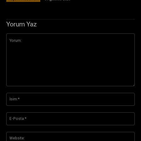
Yorum Yaz
Yorum:
İsi
E-
Pos
Web