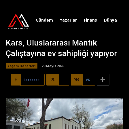
Gündem
Yazarlar
Finans
Dünya
Sp
Kars, Uluslararası Mantık
Çalıştayına ev sahipliği yapıyor
Yaşam Haberleri
20 Mayıs 2026
Facebook
X
VK