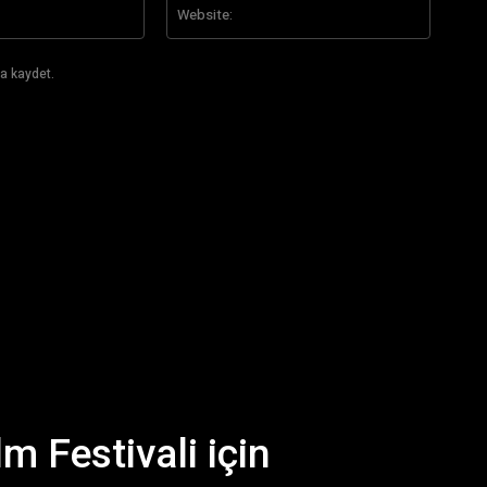
E-
Website
Posta:*
a kaydet.