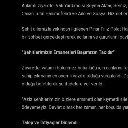
​Anlamlı ziyarete; Vali Yardımcısı Şeyma Aktaş Sem
Canan Tutal Hanımefendi ve Aile ve Sosyal Hizmetler 
​Şehit ailemizle yakından ilgilenen Pınar Filiz Polat H
bir sohbet gerçekleştirerek acılarını ve gururlarını payl
​”Şehitlerimizin Emanetleri Başımızın Tacıdır”
​Ziyarette, vatanın bölünmez bütünlüğü için canlarını f
sahip çıkmanın en önemli vazife olduğu vurgulandı. Dev
olduğu belirtilerek şu ifadelere yer verildi:
​”Aziz şehitlerimizin bizlere emaneti olan kıymetli aile
ödeyemeyiz. Devlet olarak her zaman, her koşulda y
Talep ve İhtiyaçlar Dinlendi