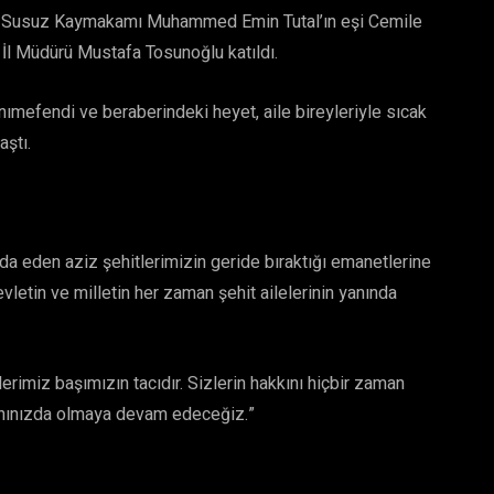
iz, Susuz Kaymakamı Muhammed Emin Tutal’ın eşi Cemile
İl Müdürü Mustafa Tosunoğlu katıldı.
anımefendi ve beraberindeki heyet, aile bireyleriyle sıcak
aştı.
eda eden aziz şehitlerimizin geride bıraktığı emanetlerine
letin ve milletin her zaman şehit ailelerinin yanında
lerimiz başımızın tacıdır. Sizlerin hakkını hiçbir zaman
anınızda olmaya devam edeceğiz.”