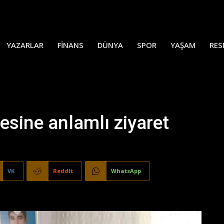
YAZARLAR
FINANS
DÜNYA
SPOR
YAŞAM
RES
esine anlamlı ziyaret
VK
ReddIt
WhatsApp