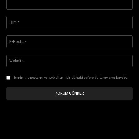
Yorum:
İsi
E-
Pos
Web
Ismimi, e-postamı ve web sitemi bir dahaki sefere bu tarayıcıya kaydet.