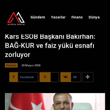
Gündem
Yazarlar
Finans
Dünya
Sp
Kars ESOB Başkanı Bakırhan:
BAĞ-KUR ve faiz yükü esnafı
zorluyor
Finans
20 Mayıs 2026
Facebook
X
VK