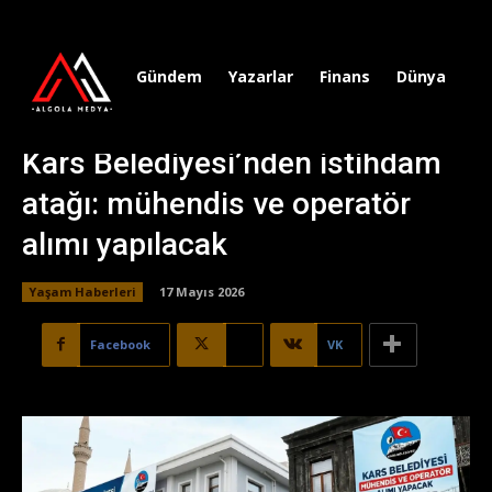
Gündem
Yazarlar
Finans
Dünya
Sp
Kars Belediyesi’nden istihdam
atağı: mühendis ve operatör
alımı yapılacak
Yaşam Haberleri
17 Mayıs 2026
Facebook
X
VK