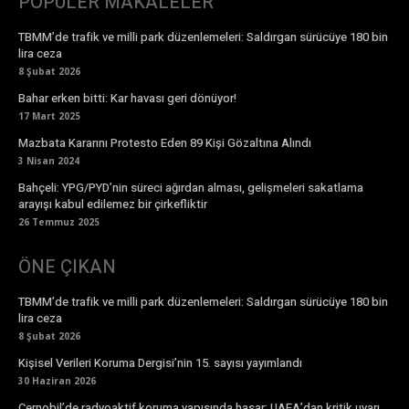
POPÜLER MAKALELER
TBMM’de trafik ve milli park düzenlemeleri: Saldırgan sürücüye 180 bin
lira ceza
8 Şubat 2026
Bahar erken bitti: Kar havası geri dönüyor!
17 Mart 2025
Mazbata Kararını Protesto Eden 89 Kişi Gözaltına Alındı
3 Nisan 2024
Bahçeli: YPG/PYD’nin süreci ağırdan alması, gelişmeleri sakatlama
arayışı kabul edilemez bir çirkefliktir
26 Temmuz 2025
ÖNE ÇIKAN
TBMM’de trafik ve milli park düzenlemeleri: Saldırgan sürücüye 180 bin
lira ceza
8 Şubat 2026
Kişisel Verileri Koruma Dergisi’nin 15. sayısı yayımlandı
30 Haziran 2026
Çernobil’de radyoaktif koruma yapısında hasar: UAEA’dan kritik uyarı