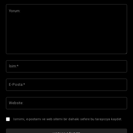
Yorum:
İsi
E-
Pos
Web
Ismimi, e-postamı ve web sitemi bir dahaki sefere bu tarayıcıya kaydet.