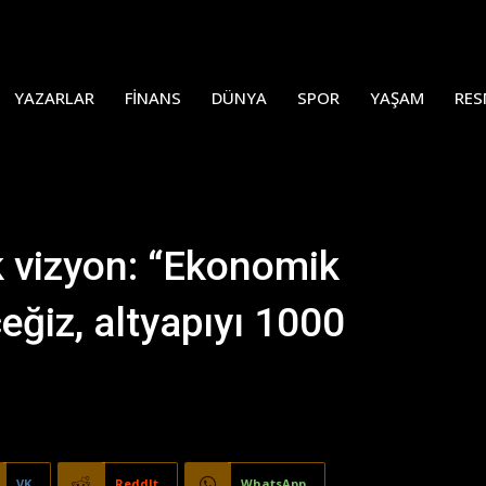
YAZARLAR
FINANS
DÜNYA
SPOR
YAŞAM
RES
ık vizyon: “Ekonomik
eğiz, altyapıyı 1000
VK
ReddIt
WhatsApp