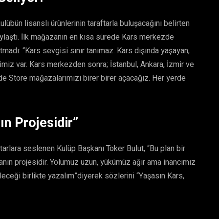
ün lisanslı ürünlerinin taraftarla buluşacağını belirten
paylaştı. İlk mağazanın en kısa sürede Kars merkezde
utmadı: “Kars sevgisi sınır tanımaz. Kars dışında yaşayan,
miz var. Kars merkezden sonra; İstanbul, Ankara, İzmir ve
de Store mağazalarımızı birer birer açacağız. Her yerde
ın Projesidir”
rlara seslenen Kulüp Başkanı Toker Bulut, “Bu plan bir
anın projesidir. Yolumuz uzun, yükümüz ağır ama inancımız
geleceği birlikte yazalım”diyerek sözlerini “Yaşasın Kars,