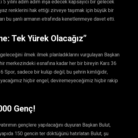
 5 yılını adım adım inşa edecek kapsayıcı bir gelecek
yaz renklerini hak ettiği zirveye taşımak için büyük bir
ıları bu şanlı armanın etrafında kenetlenmeye davet etti.
ne: Tek Yürek Olacağız”
 geleceğini ilmek ilmek planladıklarını vurgulayan Başkan
hir merkezindeki esnafına kadar her bir bireyin Kars 36
6 Spor, sadece bir kulüp değil; bu şehrin kimliğidir,
mayacağımız hiçbir engel, deviremeyeceğimiz hiçbir rakip
000 Genç!
yatırımın gençlere yapılacağını duyuran Başkan Bulut,
yapıda 150 gencin ter döktüğünü hatırlatan Bulut, şu