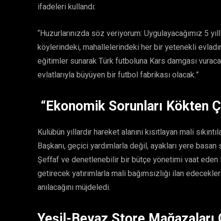
ifadeleri kullandı:
“Huzurlarınızda söz veriyorum: Uygulayacağımız 5 yıllı
köylerindeki, mahallelerindeki her bir yetenekli evlad
eğitimler sunarak Türk futboluna Kars damgası vuracak
evlatlarıyla büyüyen bir futbol fabrikası olacak.”
“Ekonomik Sorunları Kökten 
Kulübün yıllardır hareket alanını kısıtlayan mali sıkıntı
Başkanı, geçici yardımlarla değil, ayakları yere basan 
Şeffaf ve denetlenebilir bir bütçe yönetimi vaat eden 
getirecek yatırımlarla mali bağımsızlığı ilan edecekleri
anılacağını müjdeledi.
Yeşil-Beyaz Store Mağazaları 