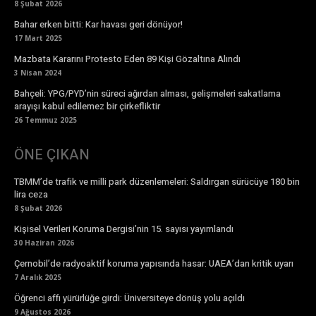
8 Şubat 2026
Bahar erken bitti: Kar havası geri dönüyor!
17 Mart 2025
Mazbata Kararını Protesto Eden 89 Kişi Gözaltına Alındı
3 Nisan 2024
Bahçeli: YPG/PYD’nin süreci ağırdan alması, gelişmeleri sakatlama
arayışı kabul edilemez bir çirkefliktir
26 Temmuz 2025
ÖNE ÇIKAN
TBMM’de trafik ve milli park düzenlemeleri: Saldırgan sürücüye 180 bin
lira ceza
8 Şubat 2026
Kişisel Verileri Koruma Dergisi’nin 15. sayısı yayımlandı
30 Haziran 2026
Çernobil’de radyoaktif koruma yapısında hasar: UAEA’dan kritik uyarı
7 Aralık 2025
Öğrenci affı yürürlüğe girdi: Üniversiteye dönüş yolu açıldı
9 Ağustos 2026