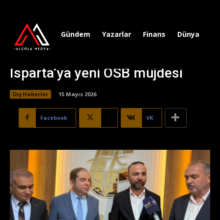
Gündem
Yazarlar
Finans
Dünya
Sp
Isparta’ya yeni OSB müjdesi
Dış Haberler
15 Mayıs 2026
Facebook
X
VK