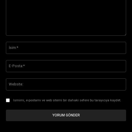
Yorum:
İsi
E-
Pos
Web
Ismimi, e-postamı ve web sitemi bir dahaki sefere bu tarayıcıya kaydet.